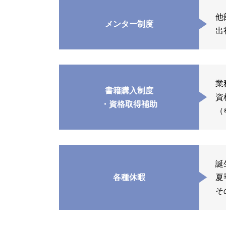
他
メンター制度
出
業
書籍購入制度
資
・資格取得補助
（
誕
各種休暇
夏
そ