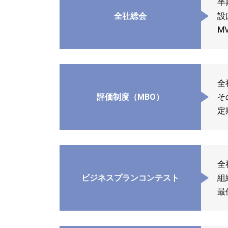
半
全社総会
設
M
全
評価制度（MBO）
そ
定
全
ビジネスプランコンテスト
組
最