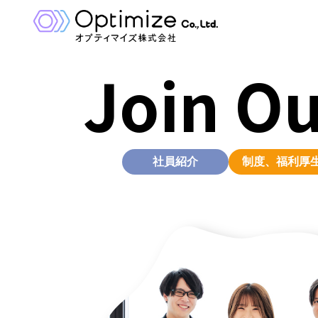
コ
ナ
ン
ビ
テ
ゲ
ン
ー
Join O
ツ
シ
へ
ョ
ス
ン
キ
に
ッ
移
プ
動
社員紹介
制度、福利厚