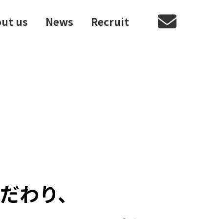
ut us
News
Recruit
Contact
だわり、