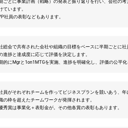
期ごとに事業計画（戦略）の発表と振り返りを行い、会社の考
けています。
VP社員の表彰などもあります。
社総会で共有された会社や組織の目標をベースに半期ごとに社
の進捗と達成度に応じて評価を決定します。
期的にMgrと1on1MTGを実施、進捗を明確化し、評価の公平
社員がそれぞれチームを作ってビジネスプランを競いあう、年
織の枠を超えたチームワークが発揮されます。
優秀賞は事業化＋表彰金が。その他各賞の表彰もあります。