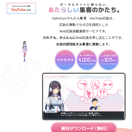
コ
ナ
ン
ビ
テ
ゲ
ン
ー
Optimize かんたん集客 YouTube広告は、
ツ
シ
広告の無駄うちゼロを目的とした
へ
ョ
Web広告自動運用サービスです。
ス
ン
だれでも、かんたんに
Web広告を申し込むことができ、
キ
に
お店の認知拡大＆集客に貢献
します。
ッ
移
プ
動