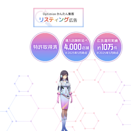
コ
ナ
ン
ビ
テ
ゲ
ン
ー
ツ
シ
へ
ョ
ス
ン
キ
に
ッ
移
プ
動